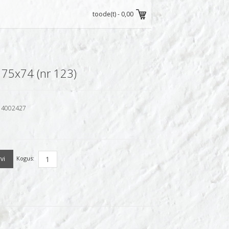
toode(t) -
0,00
175x74 (nr 123)
4002427
Kogus: