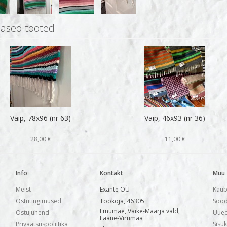
ased tooted
Vaip, 78x96 (nr 63)
Vaip, 46x93 (nr 36)
28,00 €
11,00 €
Info
Kontakt
Muu
Meist
Exante OÜ
Kaub
Ostutingimused
Töökoja, 46305
Sood
Emumäe, Väike-Maarja vald,
Ostujuhend
Uued
Lääne-Virumaa
Privaatsuspoliitika
Sisu