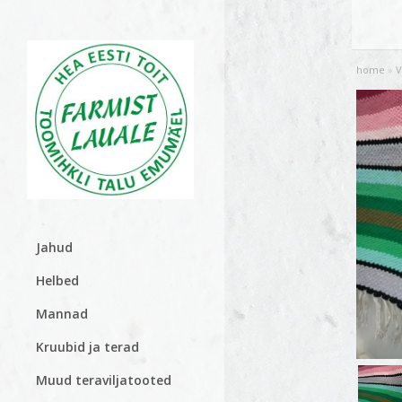
home
»
V
Jahud
Helbed
Mannad
Kruubid ja terad
Muud teraviljatooted