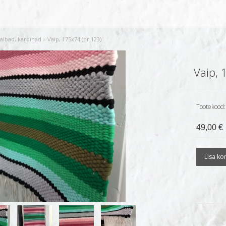
aibad, kardinad
»
Vaip, 175x74 (nr 123)
Vaip, 
Tootekood:
49,00 €