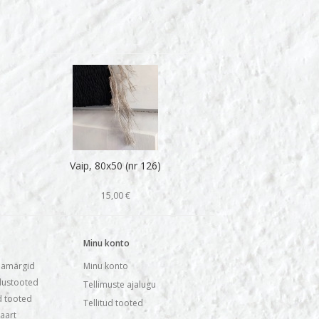
Vaip, 80x50 (nr 126)
15,00 €
Minu konto
amärgid
Minu konto
ustooted
Tellimuste ajalugu
 tooted
Tellitud tooted
kaart