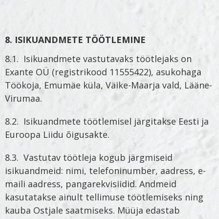
8. ISIKUANDMETE TÖÖTLEMINE
8.1. Isikuandmete vastutavaks töötlejaks on
Exante OÜ (registrikood 11555422), asukohaga
Töökoja, Emumäe küla, Väike-Maarja vald, Lääne-
Virumaa.
8.2. Isikuandmete töötlemisel järgitakse Eesti ja
Euroopa Liidu õigusakte.
8.3. Vastutav töötleja kogub järgmiseid
isikuandmeid: nimi, telefoninumber, aadress, e-
maili aadress, pangarekvisiidid. Andmeid
kasutatakse ainult tellimuse töötlemiseks ning
kauba Ostjale saatmiseks. Müüja edastab