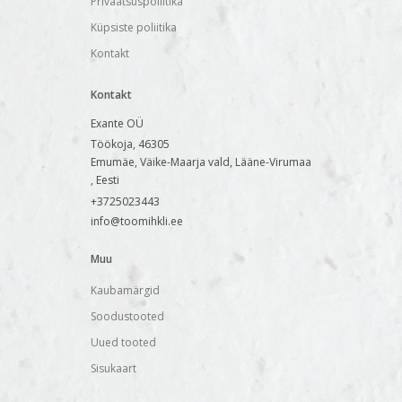
Privaatsuspoliitika
Küpsiste poliitika
Kontakt
Kontakt
Exante OÜ
Töökoja, 46305
Emumäe, Väike-Maarja vald, Lääne-Virumaa
, Eesti
+3725023443
info@toomihkli.ee
Muu
Kaubamärgid
Soodustooted
Uued tooted
Sisukaart