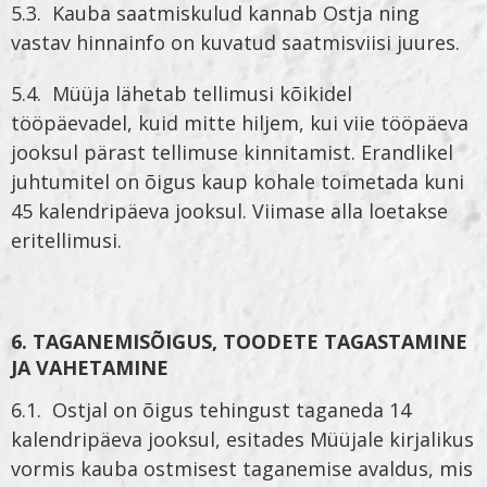
5.3. Kauba saatmiskulud kannab Ostja ning
vastav hinnainfo on kuvatud saatmisviisi juures.
5.4. Müüja lähetab tellimusi kõikidel
tööpäevadel, kuid mitte hiljem, kui viie tööpäeva
jooksul pärast tellimuse kinnitamist. Erandlikel
juhtumitel on õigus kaup kohale toimetada kuni
45 kalendripäeva jooksul. Viimase alla loetakse
eritellimusi.
6. TAGANEMISÕIGUS, TOODETE TAGASTAMINE
JA VAHETAMINE
6.1. Ostjal on õigus tehingust taganeda 14
kalendripäeva jooksul, esitades Müüjale kirjalikus
vormis kauba ostmisest taganemise avaldus, mis