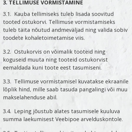
3. TELLIMUSE VORMISTAMINE
3.1. Kauba tellimiseks tuleb lisada soovitud
tooted ostukorvi. Tellimuse vormistamiseks
tuleb täita nõutud andmeväljad ning valida sobiv
toodete kohaletoimetamise viis.
3.2. Ostukorvis on võimalik tooteid ning
koguseid muuta ning tooteid ostukorvist
eemaldada kuni toote eest tasumiseni.
3.3. Tellimuse vormistamisel kuvatakse ekraanile
lõplik hind, mille saab tasuda pangalingi või muu
makselahenduse abil.
3.4. Leping jõustub alates tasumisele kuuluva
summa laekumisest Veebipoe arvelduskontole.