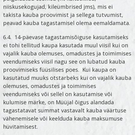
niiskusekogujad, kileümbrised jms), mis ei
takista kauba proovimist ja sellega tutvumist,
peavad kauba tagastamisel olema eemaldamata.
6.4. 14-päevase tagastamisõiguse kasutamiseks
ei tohi tellitud kaupa kasutada muul viisil kui on
vajalik kauba olemuses, omadustes ja toimimises
veendumiseks viisil nagu see on lubatud kauba
proovimiseks füüsilises poes. Kui kaupa on
kasutatud muuks otstarbeks kui on vajalik kauba
olemuses, omadustes ja toimimises
veendumiseks või sellel on kasutamise või
kulumise märke, on Müüjal õigus alandada
tagastatavat summat vastavalt kauba väärtuse
vähenemisele või keelduda kauba maksumuse
hüvitamisest.