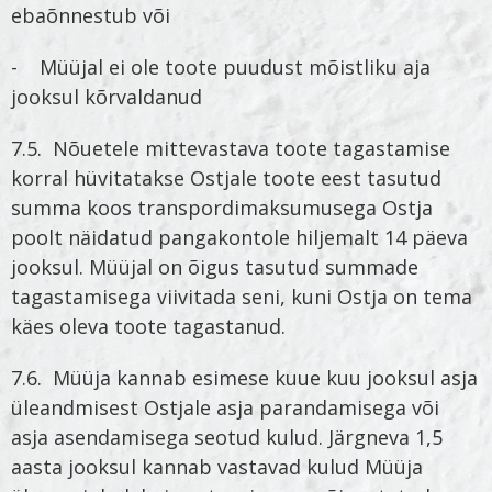
ebaõnnestub või
- Müüjal ei ole toote puudust mõistliku aja
jooksul kõrvaldanud
7.5. Nõuetele mittevastava toote tagastamise
korral hüvitatakse Ostjale toote eest tasutud
summa koos transpordimaksumusega Ostja
poolt näidatud pangakontole hiljemalt 14 päeva
jooksul. Müüjal on õigus tasutud summade
tagastamisega viivitada seni, kuni Ostja on tema
käes oleva toote tagastanud.
7.6. Müüja kannab esimese kuue kuu jooksul asja
üleandmisest Ostjale asja parandamisega või
asja asendamisega seotud kulud. Järgneva 1,5
aasta jooksul kannab vastavad kulud Müüja