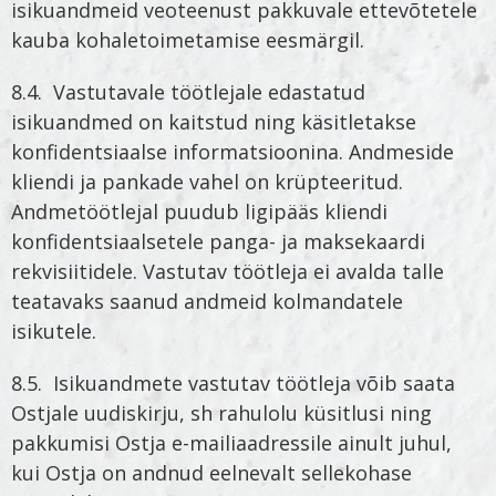
isikuandmeid veoteenust pakkuvale ettevõtetele
kauba kohaletoimetamise eesmärgil.
8.4. Vastutavale töötlejale edastatud
isikuandmed on kaitstud ning käsitletakse
konfidentsiaalse informatsioonina. Andmeside
kliendi ja pankade vahel on krüpteeritud.
Andmetöötlejal puudub ligipääs kliendi
konfidentsiaalsetele panga- ja maksekaardi
rekvisiitidele. Vastutav töötleja ei avalda talle
teatavaks saanud andmeid kolmandatele
isikutele.
8.5. Isikuandmete vastutav töötleja võib saata
Ostjale uudiskirju, sh rahulolu küsitlusi ning
pakkumisi Ostja e-mailiaadressile ainult juhul,
kui Ostja on andnud eelnevalt sellekohase