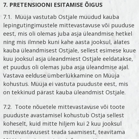
7. PRETENSIOONI ESITAMISE ÕIGUS
7.1. Müüja vastutab Ostjale müüdud kauba
lepingutingimustele mittevastavuse või puuduse
eest, mis oli olemas juba asja üleandmise hetkel
ning mis ilmneb kuni kahe aasta jooksul, alates
kauba üleandmisest Ostjale, sellest esimese kuue
kuu jooksul asja üleandmiest Ostjale eeldatakse,
et puudus oli olemas juba asja üleandmise ajal.
Vastava eelduse ümberlükkamine on Müüja
kohustus. Müüja ei vastuta puuduste eest, mis
on tekkinud pärast kauba üleandmist Ostjale.
7.2. Toote nõuetele mittevastavuse või toote
puuduste avastamisel kohustub Ostja sellest
koheselt, kuid mitte hiljem kui 2 kuu jooksul
mittevastavusest teada saamisest, teavitama