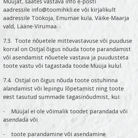
Müüjat, saates vastava info e-posti
aadressile info@toomihkli.ee või kirjalikult
aadressile Töökoja, Emumäe küla, Väike-Maarja
vald, Lääne-Virumaa.
7.3. Toote nõuetele mittevastavuse või puuduse
korral on Ostjal õigus nõuda toote parandamist
või asendamist nõuetele vastava ja puudusteta
toote vastu või tagastada toode Müüja kulul.
7.4. Ostjal on õigus nõuda toote ostuhinna
alandamist või lepingu lõpetamist ning toote
eest tasutud summade tagasinõudmist, kui:
- Müüjal ei ole võimalik toodet parandada või
asendada või
- toote parandamine või asendamine