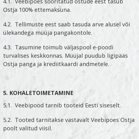
4.1. Veebipoes sooritatud ostude eest tasub
Ostja 100% ettemaksuna.
4.2. Tellimuste eest saab tasuda arve alusel või
ülekandega müüja pangakontole.
4.3. Tasumine toimub väljaspool e-poodi
turvalises keskkonnas. Müüjal puudub ligipääs
Ostja panga ja krediitkaardi andmetele.
5. KOHALETOIMETAMINE
5.1. Veebipood tarnib tooteid Eesti siseselt.
5.2. Tooted tarnitakse vastavalt Veebipoes Ostja
poolt valitud viisil.