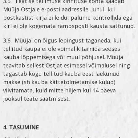
3.5. Teatise tellimuse kinnituse kohta saadab
Müüja Ostjale e-posti aadressile. Juhul, kui
postkastist kirja ei leidu, palume kontrollida ega
kiri ei ole kogemata rämpsposti kausta sattunud.
3.6. Müüjal on õigus lepingust taganeda, kui
tellitud kaupa ei ole võimalik tarnida seoses
kauba lõppemisega või muul põhjusel. Müüja
teavitab sellest Ostjat esimesel võimalusel ning
tagastab kogu tellitud kauba eest laekunud
makse (sh kauba kättetoimetamise kulud)
viivitamata, kuid mitte hiljem kui 14 päeva
jooksul teate saatmisest.
4. TASUMINE