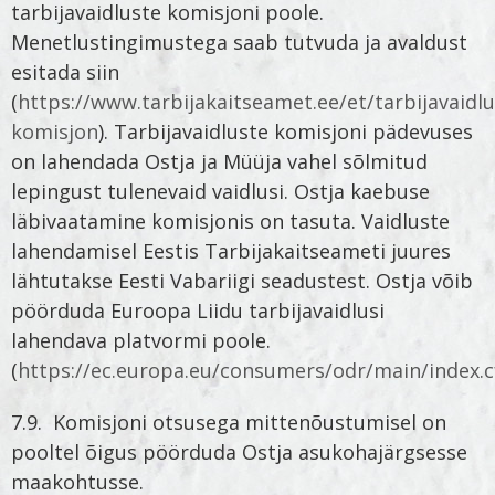
tarbijavaidluste komisjoni poole.
Menetlustingimustega saab tutvuda ja avaldust
esitada siin
(
https://www.tarbijakaitseamet.ee/et/tarbijavaidlu
komisjon
). Tarbijavaidluste komisjoni pädevuses
on lahendada Ostja ja Müüja vahel sõlmitud
lepingust tulenevaid vaidlusi. Ostja kaebuse
läbivaatamine komisjonis on tasuta. Vaidluste
lahendamisel Eestis Tarbijakaitseameti juures
lähtutakse Eesti Vabariigi seadustest. Ostja võib
pöörduda Euroopa Liidu tarbijavaidlusi
lahendava platvormi poole.
(
https://ec.europa.eu/consumers/odr/main/index.
7.9. Komisjoni otsusega mittenõustumisel on
pooltel õigus pöörduda Ostja asukohajärgsesse
maakohtusse.