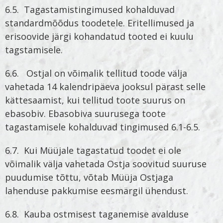
6.5. Tagastamistingimused kohalduvad
standardmõõdus toodetele. Eritellimused ja
erisoovide järgi kohandatud tooted ei kuulu
tagstamisele.
6.6. Ostjal on võimalik tellitud toode välja
vahetada 14 kalendripäeva jooksul pärast selle
kättesaamist, kui tellitud toote suurus on
ebasobiv. Ebasobiva suurusega toote
tagastamisele kohalduvad tingimused 6.1-6.5.
6.7. Kui Müüjale tagastatud toodet ei ole
võimalik välja vahetada Ostja soovitud suuruse
puudumise tõttu, võtab Müüja Ostjaga
lahenduse pakkumise eesmärgil ühendust.
6.8. Kauba ostmisest taganemise avalduse