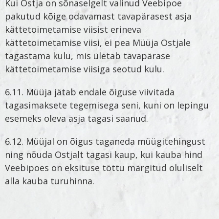
Kui Ostja on sõnaselgelt valinud Veebipoe
pakutud kõige odavamast tavapärasest asja
kättetoimetamise viisist erineva
kättetoimetamise viisi, ei pea Müüja Ostjale
tagastama kulu, mis ületab tavapärase
kättetoimetamise viisiga seotud kulu.
6.11. Müüja jätab endale õiguse viivitada
tagasimaksete tegemisega seni, kuni on lepingu
esemeks oleva asja tagasi saanud.
6.12. Müüjal on õigus taganeda müügitehingust
ning nõuda Ostjalt tagasi kaup, kui kauba hind
Veebipoes on eksituse tõttu märgitud oluliselt
alla kauba turuhinna.