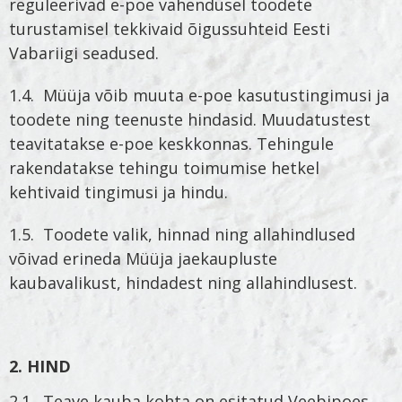
reguleerivad e-poe vahendusel toodete
turustamisel tekkivaid õigussuhteid Eesti
Vabariigi seadused.
1.4. Müüja võib muuta e-poe kasutustingimusi ja
toodete ning teenuste hindasid. Muudatustest
teavitatakse e-poe keskkonnas. Tehingule
rakendatakse tehingu toimumise hetkel
kehtivaid tingimusi ja hindu.
1.5. Toodete valik, hinnad ning allahindlused
võivad erineda Müüja jaekaupluste
kaubavalikust, hindadest ning allahindlusest.
2. HIND
2.1. Teave kauba kohta on esitatud Veebipoes