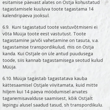
esitamise päevast alates on Ostja kohustatud
tagastamisele kuuluva toote tagastama 14
kalendripäeva jooksul.
6.9. Kuni tagastatud toote vastuvõtmiseni ei
võta Müüja toote eest vastutust. Toote
tagastamine ja/või vahetamine on tasuta, v.a.
tagastamise transpordikulud, mis on Ostja
kanda. Kui Ostjale on üle antud puudusega
toode, siis kannab tagastamisega seotud kulud
Müüja.
6.10. Müüja tagastab tagastatava kauba
kättesaamisel Ostjale viivitamata, kuid mitte
hiljem kui 14 päeva möödumisel arvates
taganemisavalduse saamisest, kõik Ostjalt
lepingu alusel saadud tasud, sh transpordikulu.