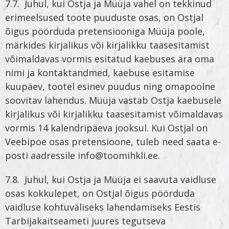
7.7. Juhul, kui Ostja ja Müüja vahel on tekkinud
erimeelsused toote puuduste osas, on Ostjal
õigus pöörduda pretensiooniga Müüja poole,
märkides kirjalikus või kirjalikku taasesitamist
võimaldavas vormis esitatud kaebuses ära oma
nimi ja kontaktandmed, kaebuse esitamise
kuupäev, tootel esinev puudus ning omapoolne
soovitav lahendus. Müüja vastab Ostja kaebusele
kirjalikus või kirjalikku taasesitamist võimaldavas
vormis 14 kalendripäeva jooksul. Kui Ostjal on
Veebipoe osas pretensioone, tuleb need saata e-
posti aadressile info@toomihkli.ee.
7.8. Juhul, kui Ostja ja Müüja ei saavuta vaidluse
osas kokkulepet, on Ostjal õigus pöörduda
vaidluse kohtuväliseks lahendamiseks Eestis
Tarbijakaitseameti juures tegutseva