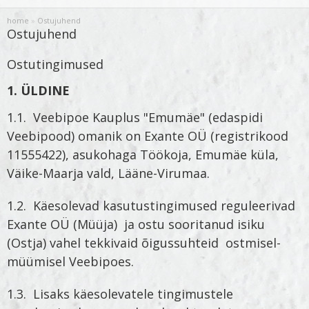
home
»
Ostujuhend
Ostujuhend
Ostutingimused
1. ÜLDINE
1.1. Veebipoe Kauplus "Emumäe" (edaspidi
Veebipood) omanik on Exante OÜ (registrikood
11555422), asukohaga Töökoja, Emumäe küla,
Väike-Maarja vald, Lääne-Virumaa.
1.2. Käesolevad kasutustingimused reguleerivad
Exante OÜ
(Müüja) ja ostu sooritanud isiku
(Ostja) vahel tekkivaid õigussuhteid ostmisel-
müümisel Veebipoes.
1.3. Lisaks käesolevatele tingimustele