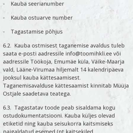
- Kauba seerianumber
- Kauba ostuarve number
- Tagastamise põhjus
6.2. Kauba ostmisest taganemise avaldus tuleb
saata e-posti aadressile info@toomihkli.ee või
aadressile Töökoja, Emumäe küla, Väike-Maarja
vald, Lääne-Virumaa hiljemalt 14 kalendripäeva
jooksul kauba kättesaamisest.
Taganemisavalduse kättesaamist kinnitab Müüja
Ostjale saadetava teatega.
6.3. Tagastatav toode peab sisaldama kogu
ostudokumentatsiooni. Kauba küljes olevad
etiketid ning kauba seisukorra kaitsmiseks
paigaldatud esemed (nt kaitsekiled,