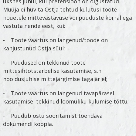
üksnes juhul, kui pretensioon on õigustatud.
Müüja ei hüvita Ostja tehtud kulutusi toote
nõuetele mittevastavuse või puuduste korral ega
vastuta nende eest, kui:
- Toote väärtus on langenud/toode on
kahjustunud Ostja süül;
- Puudused on tekkinud toote
mittesihtotstarbelise kasutamise, s.h.
hooldusjuhise mittejärgimise tagajärjel;
- Toote väärtus on langenud tavapärasel
kasutamisel tekkinud loomuliku kulumise tõttu;
- Puudub ostu sooritamist tõendava
dokumendi koopia.