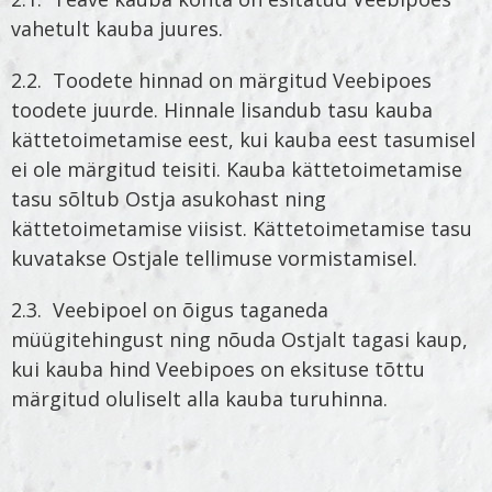
vahetult kauba juures.
2.2. Toodete hinnad on märgitud Veebipoes
toodete juurde. Hinnale lisandub tasu kauba
kättetoimetamise eest, kui kauba eest tasumisel
ei ole märgitud teisiti. Kauba kättetoimetamise
tasu sõltub Ostja asukohast ning
kättetoimetamise viisist. Kättetoimetamise tasu
kuvatakse Ostjale tellimuse vormistamisel.
2.3. Veebipoel on õigus taganeda
müügitehingust ning nõuda Ostjalt tagasi kaup,
kui kauba hind Veebipoes on eksituse tõttu
märgitud oluliselt alla kauba turuhinna.