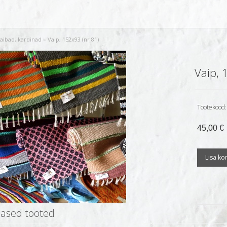
aibad, kardinad
»
Vaip, 152x93 (nr 81)
Vaip, 
Tootekood:
45,00 €
ased tooted