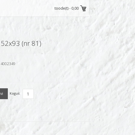
toode(t) -
0,00
152x93 (nr 81)
4002349
Kogus: