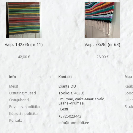
Vaip, 142x96 (nr 11)
Vaip, 78x96 (nr 63)
42,00 €
28,00 €
Info
Kontakt
Muu
Meist
Exante OÜ
Kaub
Ostutingimused
Töökoja, 46305
Sood
Emumäe, Väike-Maarja vald,
Ostujuhend
Uued
Lääne-Virumaa
Privaatsuspoliitika
Sisu
, Eesti
Küpsiste poliitika
+3725023443
Kontakt
info@toomihkli.ee