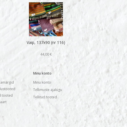
Vaip, 137x90 (nr 116)
44,00 €
Minu konto
amärgid
Minu konto
ustooted
Tellimuste ajalugu
 tooted
Tellitud tooted
kaart