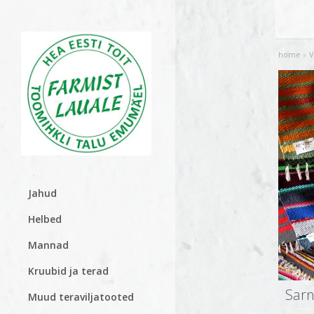
home
»
V
Jahud
Helbed
Mannad
Kruubid ja terad
Sarn
Muud teraviljatooted