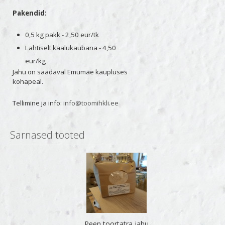
Pakendid:
0,5 kg pakk - 2,50 eur/tk
Lahtiselt kaalukaubana - 4,50
eur/kg
Jahu on saadaval Emumäe kaupluses
kohapeal.
Tellimine ja info:
info@toomihkli.ee
Sarnased tooted
Peen toortatra jahu