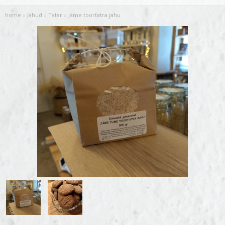
home
»
Jahud
»
Tatar
»
Jäme toortatra jahu