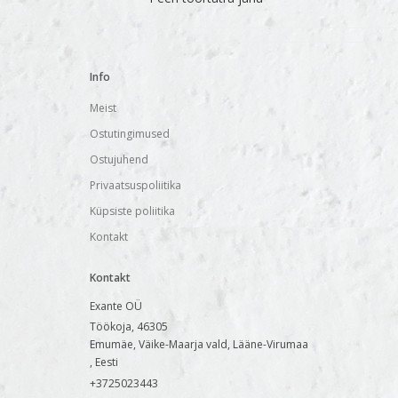
Info
Meist
Ostutingimused
Ostujuhend
Privaatsuspoliitika
Küpsiste poliitika
Kontakt
Kontakt
Exante OÜ
Töökoja, 46305
Emumäe, Väike-Maarja vald, Lääne-Virumaa
, Eesti
+3725023443