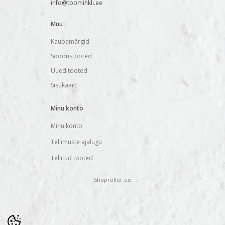
info@toomihkli.ee
Muu
Kaubamärgid
Soodustooted
Uued tooted
Sisukaart
Minu konto
Minu konto
Tellimuste ajalugu
Tellitud tooted
Shoproller.ee