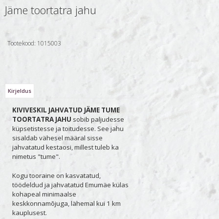
Jäme toortatra jahu
Tootekood:
1015003
Kirjeldus
KIVIVESKIL JAHVATUD JÄME TUME
TOORTATRA JAHU
sobib paljudesse
küpsetistesse ja toitudesse. See jahu
sisaldab vähesel määral sisse
jahvatatud kestaosi, millest tuleb ka
nimetus "tume".
Kogu tooraine on kasvatatud,
töödeldud ja jahvatatud Emumäe külas
kohapeal minimaalse
keskkonnamõjuga, lähemal kui 1 km
kauplusest.