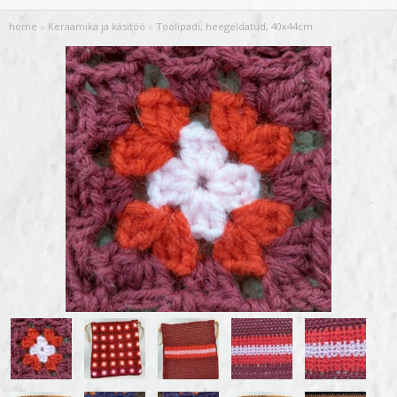
home
»
Keraamika ja käsitöö
»
Toolipadi, heegeldatud, 40x44cm