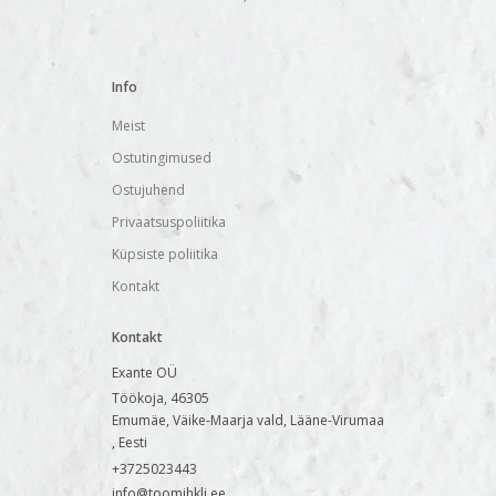
Info
Meist
Ostutingimused
Ostujuhend
Privaatsuspoliitika
Küpsiste poliitika
Kontakt
Kontakt
Exante OÜ
Töökoja, 46305
Emumäe, Väike-Maarja vald, Lääne-Virumaa
, Eesti
+3725023443
info@toomihkli.ee