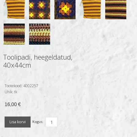
Toolipadi, heegeldatud,
40x44cm
Tootekood:
4002257
Ühik:
tk
16,00 €
Kogus: