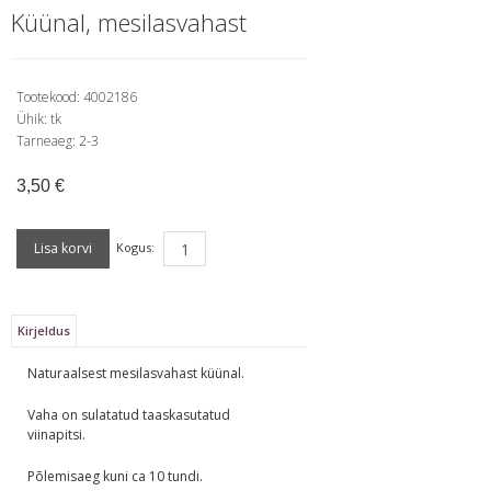
Küünal, mesilasvahast
Tootekood:
4002186
Ühik:
tk
Tarneaeg:
2-3
3,50 €
Kogus:
Kirjeldus
Naturaalsest mesilasvahast küünal.
Vaha on sulatatud taaskasutatud
viinapitsi.
Põlemisaeg kuni ca 10 tundi.