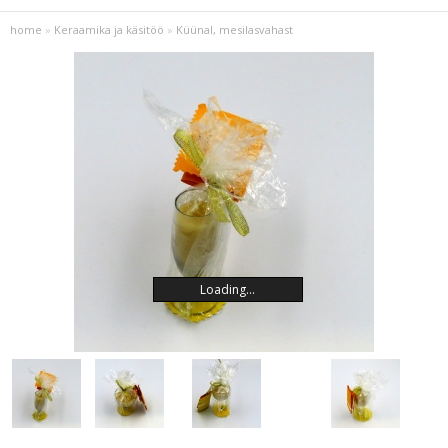
home
»
Keraamika ja käsitöö
»
Küünal, mesilasvahast
Loading...