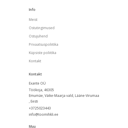
Info
Meist
Ostutingimused
Ostujuhend
Privaatsuspoliitika
Küpsiste poliitika
Kontakt
Kontakt
Exante OÜ
Töökoja, 46305
Emumäe, Väike-Maarja vald, Lääne-Virumaa
, Eesti
+3725023443
info@toomihkli.ee
Muu